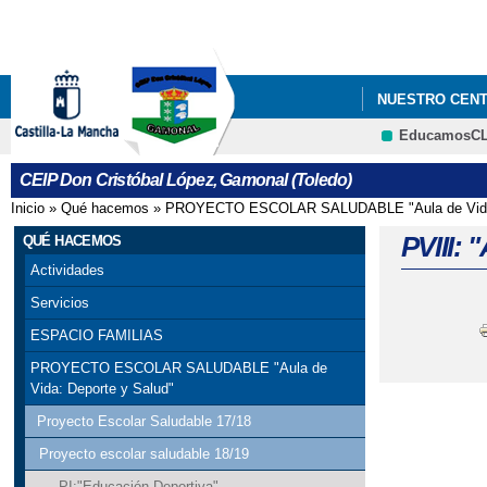
NUESTRO CEN
EducamosC
P. VIII ACTIV
CEIP Don Cristóbal López, Gamonal (Toledo)
Inicio
»
Qué hacemos
»
PROYECTO ESCOLAR SALUDABLE "Aula de Vida:
Se encuentra usted aquí
PVIII: 
QUÉ HACEMOS
Actividades
Servicios
ESPACIO FAMILIAS
PROYECTO ESCOLAR SALUDABLE "Aula de
Vida: Deporte y Salud"
Proyecto Escolar Saludable 17/18
Proyecto escolar saludable 18/19
PI:"Educación Deportiva"