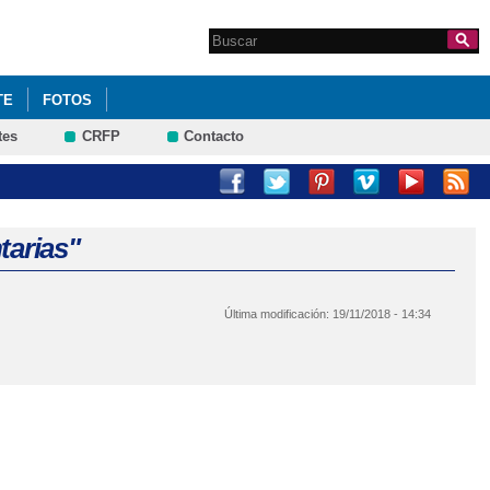
Search this site
Formulario de
búsqueda
TE
FOTOS
tes
CRFP
Contacto
tarias"
Última modificación:
19/11/2018 - 14:34