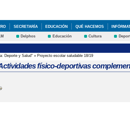
Pasar al
contenido
principal
TRO
SECRETARÍA
EDUCACIÓN
QUÉ HACEMOS
INFÓRMA
LM
Delphos
Educación
Cultura
Depor
IDADES FÍSICO-DEPORTIVAS COMPLEMENTARIAS
 Deporte y Salud"
»
Proyecto escolar saludable 18/19
"Actividades físico-deportivas complemen