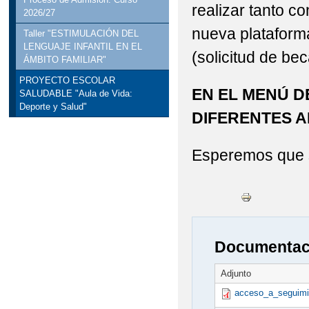
realizar tanto c
2026/27
nueva platafor
Taller "ESTIMULACIÓN DEL
LENGUAJE INFANTIL EN EL
(solicitud de be
ÁMBITO FAMILIAR"
PROYECTO ESCOLAR
EN EL MENÚ D
SALUDABLE "Aula de Vida:
Deporte y Salud"
DIFERENTES 
Esperemos que s
Documentaci
Adjunto
acceso_a_seguimi