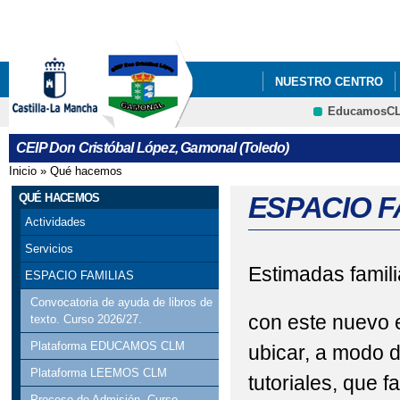
Pa
co
pri
NUESTRO CENTRO
EducamosC
P. VIII ACTIVIDADE
CRFP
CEIP Don Cristóbal López, Gamonal (Toledo)
Inicio
»
Qué hacemos
Se encuentra usted aquí
QUÉ HACEMOS
ESPACIO F
Actividades
Servicios
Estimadas famili
ESPACIO FAMILIAS
Convocatoria de ayuda de libros de
con este nuevo 
texto. Curso 2026/27.
Plataforma EDUCAMOS CLM
ubicar, a modo 
Plataforma LEEMOS CLM
tutoriales, que f
Proceso de Admisión. Curso